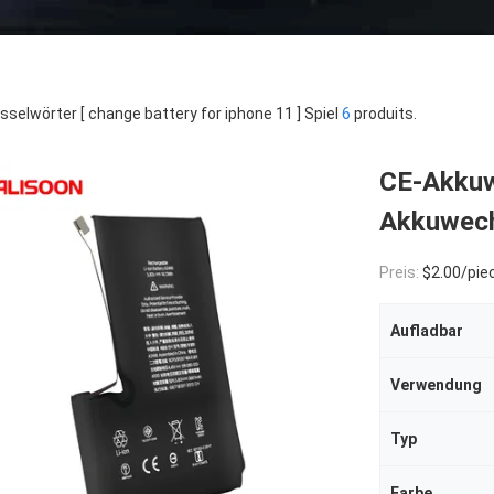
sselwörter [ change battery for iphone 11 ] Spiel
6
produits.
CE-Akkuw
Akkuwech
Preis:
$2.00/pie
Aufladbar
Verwendung
Typ
Farbe