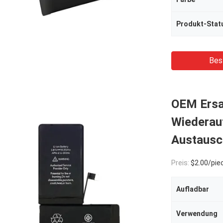
Produkt-Stat
Bes
OEM Ersa
Wiederauf
Austausch
Preis:
$2.00/pie
Aufladbar
Verwendung