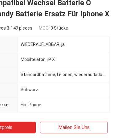
patibel Wechsel Batterie O
ndy Batterie Ersatz Für Iphone X
ces 3-149 pieces
MOQ:
3 Stücke
WIEDERAUFLADBAR, ja
Mobiltelefon, IP X
Standardbatterie, Li-Ionen, wiederaufladbare Batterien, Standardbatterie
Schwarz
arke
Für iPhone
tpreis
Mailen Sie Uns