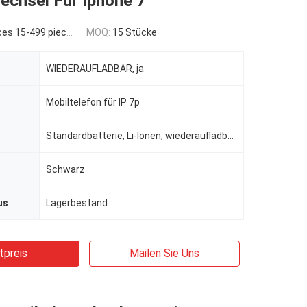
echsel Für Iphone 7
es 15-499 pieces
MOQ:
15 Stücke
WIEDERAUFLADBAR, ja
Mobiltelefon für IP 7p
Standardbatterie, Li-Ionen, wiederaufladbare Batterien, Standardbatterie
Schwarz
us
Lagerbestand
tpreis
Mailen Sie Uns