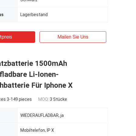
us
Lagerbestand
tpreis
Mailen Sie Uns
tzbatterie 1500mAh
ladbare Li-Ionen-
batterie Für Iphone X
ces 3-149 pieces
MOQ:
3 Stücke
WIEDERAUFLADBAR, ja
Mobiltelefon, IP X