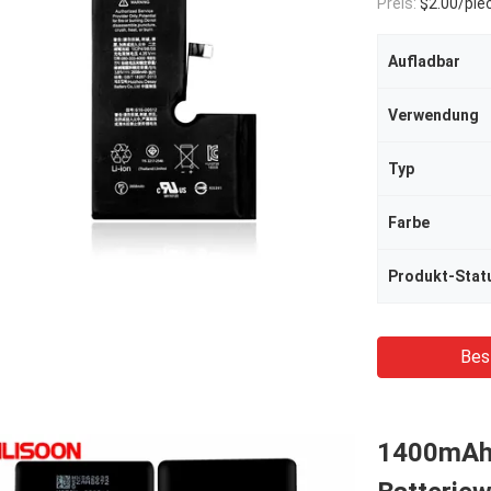
Preis:
$2.00/pie
Aufladbar
Verwendung
Typ
Farbe
Produkt-Stat
Bes
1400mAh 