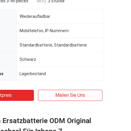
ces 3-49 pieces
MOQ:
3 Stücke
Wiederaufladbar
Mobiltelefon, IP-Nummern
Standardbatterie, Standardbatterie
Schwarz
us
Lagerbestand
tpreis
Mailen Sie Uns
Ersatzbatterie ODM Original