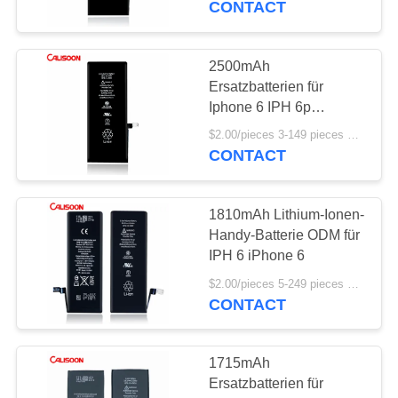
CONTACT
15
Batterien für Iphone
2500mAh
Ersatzbatterien für
8
Iphone 6 IPH 6p
Ersatzbatterie
$2.00/pieces 3-149 pieces MOQ:3 Stücke
CONTACT
1810mAh Lithium-Ionen-
14
Handy-Batterie ODM für
Ersatz der Batterie
IPH 6 iPhone 6
für Iphone 11
$2.00/pieces 5-249 pieces MOQ:5 Stücke
CONTACT
1715mAh
Ersatzbatterien für