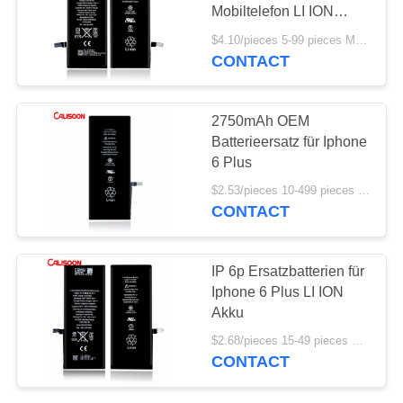
Mobiltelefon LI ION
Batterie
$4.10/pieces 5-99 pieces MOQ:5 Stücke
CONTACT
10
Abnehmbare
2750mAh OEM
Handybatterie
Batterieersatz für Iphone
6 Plus
$2.53/pieces 10-499 pieces MOQ:10 Stück
CONTACT
25
IP 6p Ersatzbatterien für
Ersatz der Batterie
Iphone 6 Plus LI ION
Akku
für Iphone X
$2.68/pieces 15-49 pieces MOQ:15 Stücke
CONTACT