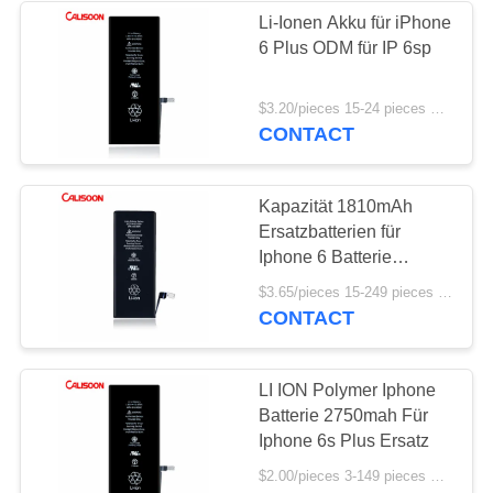
Li-Ionen Akku für iPhone
6 Plus ODM für IP 6sp
26
Ersatzbatterien für
$3.20/pieces 15-24 pieces MOQ:15 Stücke
CONTACT
Iphone 6
Kapazität 1810mAh
Ersatzbatterien für
Iphone 6 Batterie
Standard
18
$3.65/pieces 15-249 pieces MOQ:15 Stücke
CONTACT
Ersatzbatterien für
Iphone 7
LI ION Polymer Iphone
Batterie 2750mah Für
Iphone 6s Plus Ersatz
$2.00/pieces 3-149 pieces MOQ:3 Stücke