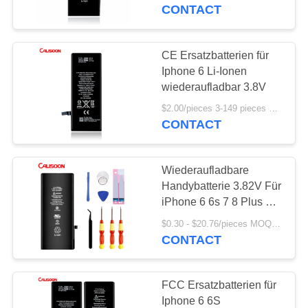
CONTACT
QUALITÄTSKONTROLLE
CE Ersatzbatterien für
10
REFERENZEN
Iphone 6 Li-Ionen
Batterie mit hoher
wiederaufladbar 3.8V
SITEMAP
Kapazität für Iphone
$2.00/pieces 3-149 pieces MOQ:3 Stücke
CONTACT
PRIVACY
Wiederaufladbare
POLICY
Handybatterie 3.82V Für
iPhone 6 6s 7 8 Plus X
10
Xr Xs 11 12 Pro
$0.30 - $20.76/pieces MOQ:2 Stück
Interne Batterie für
CONTACT
Iphone
FCC Ersatzbatterien für
Iphone 6 6S