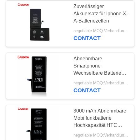
Zuverlässiger
Akkuersatz für Iphone X-
A-Batteriezellen
negotiable MOQ:Verhandlungsfähig
CONTACT
Abnehmbare
Smartphone
Wechselbare Batterie
kundenspezifische
negotiable MOQ:Verhandlungsfähig
Handy-Batterie
CONTACT
3000 mAh Abnehmbare
Mobilfunkbatterie
Hochkapazität HTC
Mobilfunkbatterien
negotiable MOQ:Verhandlungsfähig