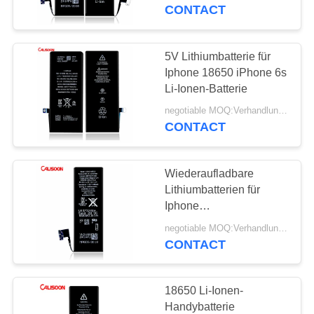
CONTACT
QUALITÄTSKONTROLLE
5V Lithiumbatterie für
REFERENZEN
Iphone 18650 iPhone 6s
Li-Ionen-Batterie
SITEMAP
negotiable MOQ:Verhandlungsfähig
CONTACT
PRIVACY
Wiederaufladbare
POLICY
Lithiumbatterien für
Iphone
Lithiumpolymerbatterien
negotiable MOQ:Verhandlungsfähig
CONTACT
18650 Li-Ionen-
Handybatterie