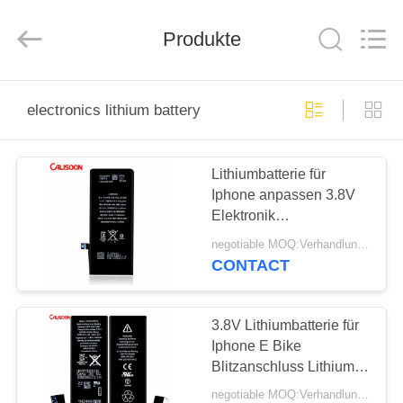
2025
Guangzhou
Yoodertumn
Electronics
Produkte
Co.,
Ltd.
All
Rights
STARTSEITE
Reserved.
electronics lithium battery
PRODUKTE
Lithiumbatterie für
Iphone anpassen 3.8V
VIDEOS
Elektronik
Lithiumbatterie
negotiable MOQ:Verhandlungsfähig
ÜBER
CONTACT
UNS
3.8V Lithiumbatterie für
FABRIK
Iphone E Bike
Blitzanschluss Lithium-
TOUR
Ionen-Batterie
negotiable MOQ:Verhandlungsfähig