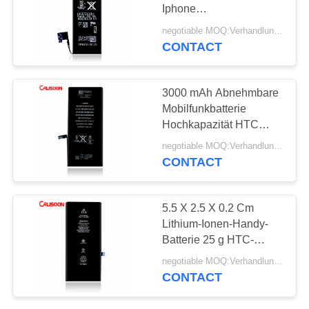
Iphone
Lithiumpolymerbatterien
negotiable MOQ:Verhandlungsfähig
CONTACT
3000 mAh Abnehmbare
Mobilfunkbatterie
Hochkapazität HTC
Mobilfunkbatterien
negotiable MOQ:Verhandlungsfähig
CONTACT
5.5 X 2.5 X 0.2 Cm
Lithium-Ionen-Handy-
Batterie 25 g HTC-
Handy-Batterie
negotiable MOQ:Verhandlungsfähig
CONTACT