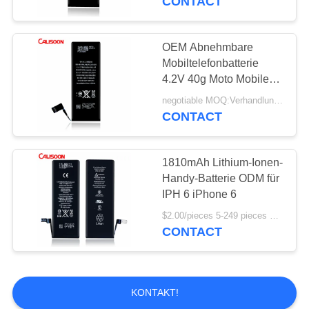
CONTACT
OEM Abnehmbare
Mobiltelefonbatterie
4.2V 40g Moto Mobile
Batterie
negotiable MOQ:Verhandlungsfähig
CONTACT
1810mAh Lithium-Ionen-
Handy-Batterie ODM für
IPH 6 iPhone 6
$2.00/pieces 5-249 pieces MOQ:5 Stücke
CONTACT
KONTAKT!