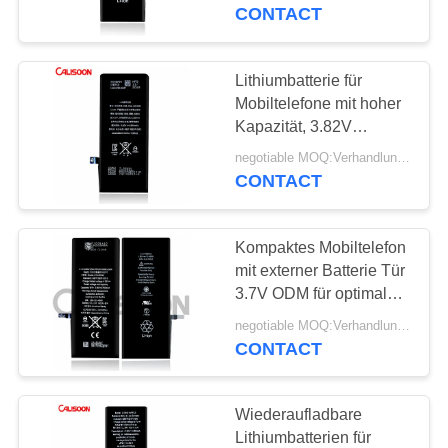
CONTACT
QUALITÄTSKONTROLLE
Lithiumbatterie für
REFERENZEN
Mobiltelefone mit hoher
Kapazität, 3.82V
Lithium-Ionen-
SITEMAP
negotiable MOQ:Verhandlungsfähig
Ersatzbatterie
CONTACT
PRIVACY
Kompaktes Mobiltelefon
POLICY
mit externer Batterie Tür
3.7V ODM für optimale
Leistung
negotiable MOQ:Verhandlungsfähig
CONTACT
Wiederaufladbare
Lithiumbatterien für