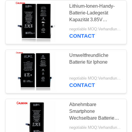
Lithium-Ionen-Handy-
Batterie-Ladegerät
Kapazität 3.85V
3110mAh Für Iphone 11
negotiable MOQ:Verhandlungsfähig
CONTACT
Umweltfreundliche
Batterie für Iphone
negotiable MOQ:Verhandlungsfähig
CONTACT
Abnehmbare
Smartphone
Wechselbare Batterie
kundenspezifische
negotiable MOQ:Verhandlungsfähig
Handy-Batterie