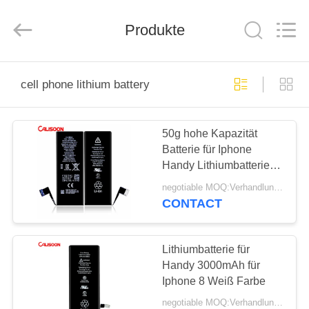
2025
Guangzhou
Yoodertumn
Electronics
Produkte
Co.,
Ltd.
All
Rights
STARTSEITE
Reserved.
cell phone lithium battery
PRODUKTE
50g hohe Kapazität
Batterie für Iphone
VIDEOS
Handy Lithiumbatterie
für Apple
negotiable MOQ:Verhandlungsfähig
ÜBER
CONTACT
UNS
Lithiumbatterie für
FABRIK
Handy 3000mAh für
Iphone 8 Weiß Farbe
TOUR
negotiable MOQ:Verhandlungsfähig