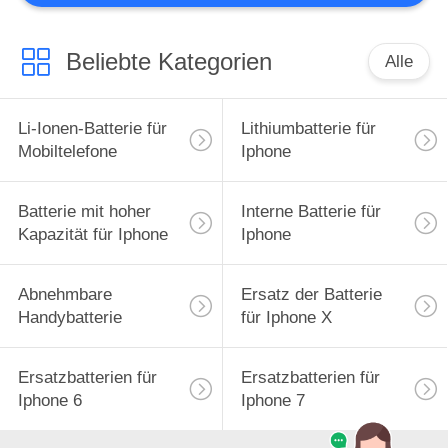
12
Batterien für Iphone
Beliebte Kategorien
Alle
12
Li-Ionen-Batterie für
Lithiumbatterie für
Mobiltelefone
Iphone
Batterie mit hoher
Interne Batterie für
10
Kapazität für Iphone
Iphone
LCD-Austausch für
Abnehmbare
Ersatz der Batterie
Mobiltelefone
Handybatterie
für Iphone X
Ersatzbatterien für
Ersatzbatterien für
Iphone 6
Iphone 7
10