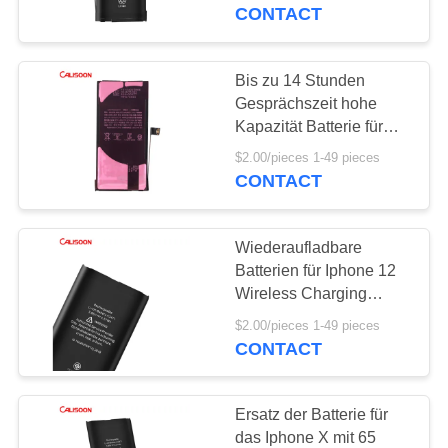
CONTACT
QUALITÄTSKONTROLLE
Bis zu 14 Stunden
10
REFERENZEN
Gesprächszeit hohe
Batterie mit hoher
Kapazität Batterie für
Iphone mit drahtlosem
SITEMAP
Kapazität für Iphone
$2.00/pieces 1-49 pieces
Aufladen
CONTACT
PRIVACY
Wiederaufladbare
POLICY
Batterien für Iphone 12
Wireless Charging
10
Erweiterte Leistung für
$2.00/pieces 1-49 pieces
Interne Batterie für
IP 12 Mini
CONTACT
Iphone
Ersatz der Batterie für
das Iphone X mit 65