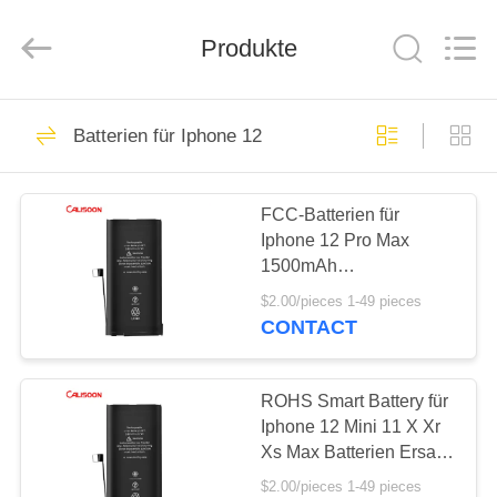
2026
Guangzhou
Yoodertumn
Electronics
Produkte
Co.,
Ltd.
All
Rights
STARTSEITE
Reserved.
10
Batterien für Iphone 12
Li-Ionen-Batterie für
PRODUKTE
Mobiltelefone
FCC-Batterien für
Iphone 12 Pro Max
VIDEOS
1500mAh
Wiederaufladbare
$2.00/pieces 1-49 pieces
Minibatterie
ÜBER
CONTACT
10
UNS
Lithiumbatterie für
ROHS Smart Battery für
FABRIK
Iphone 12 Mini 11 X Xr
Iphone
Xs Max Batterien Ersatz
TOUR
OEM
$2.00/pieces 1-49 pieces