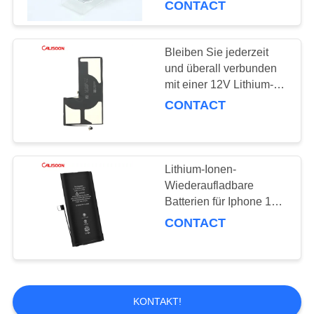
CONTACT
15
Batterien für Iphone
Bleiben Sie jederzeit
und überall verbunden
8
mit einer 12V Lithium-
Ionen-Batterie bis zu 14
CONTACT
Stunden Gesprächszeit
Lithium-Ionen-
14
Wiederaufladbare
Ersatz der Batterie
Batterien für Iphone 12
Vorrat Bis zu 17 Tage
CONTACT
für Iphone 11
Standbyzeit verfügbar
KONTAKT!