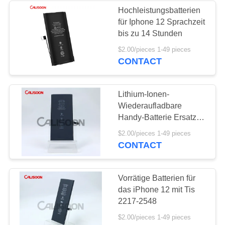
Hochleistungsbatterien
für Iphone 12 Sprachzeit
26
bis zu 14 Stunden
Ersatzbatterien für
$2.00/pieces 1-49 pieces
CONTACT
Iphone 6
Lithium-Ionen-
Wiederaufladbare
Handy-Batterie Ersatz
Langlebig für IP 12 Mini
18
$2.00/pieces 1-49 pieces
CONTACT
Ersatzbatterien für
Iphone 7
Vorrätige Batterien für
das iPhone 12 mit Tis
2217-2548
$2.00/pieces 1-49 pieces