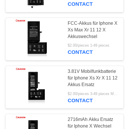
CONTACT
QUALITÄTSKONTROLLE
FCC-Akkus für Iphone X
10
REFERENZEN
Xs Max Xr 11 12 X
Batterie mit hoher
Akkuswechsel
SITEMAP
Kapazität für Iphone
$2.00/pieces 1-49 pieces
CONTACT
PRIVACY
3.81V Mobilfunkbatterie
POLICY
für Iphone Xs Xr X 11 12
Akkus Ersatz
10
$2.00/pieces 3-49 pieces MOQ:3 Stücke
Interne Batterie für
CONTACT
Iphone
2716mAh Akku Ersatz
für Iphone X Wechsel