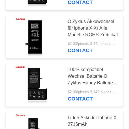
CONTACT
15
Batterien für Iphone
O Zyklus Akkuwechsel
für Iphone X Xr Alle
8
Modelle ROHS-Zertifikat
$2.00/pieces 3-149 pieces MOQ:3 Stücke
CONTACT
100% kompatibel
14
Wechsel Batterie O
Ersatz der Batterie
Zyklus Handy Batterie
Ersatz Für Iphone X
für Iphone 11
$2.00/pieces 3-149 pieces MOQ:3 Stücke
CONTACT
Li-Ion Akku für Iphone X
2716mAh