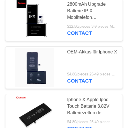
2800mAh Upgrade
lcd-Schirm für
Batterie IP X
Mobiltelefon
Iphone
Batteriepaket Für Iphone
$12.50/pieces 3-9 pieces MOQ:3 Stücke
X
CONTACT
OEM-Akkus für Iphone X
20
lcd-Schirm für
$4.80/pieces 25-49 pieces MOQ:25 Stücke
CONTACT
Samsung
Iphone X Apple Ipod
Touch Batterie 3,82V
Batteriezellen der
Klasse A
$4.80/pieces 25-49 pieces MOQ:25 Stücke