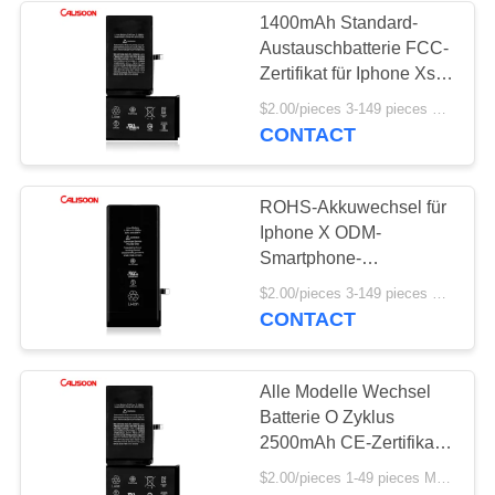
1400mAh Standard-
Austauschbatterie FCC-
26
Zertifikat für Iphone Xs
Ersatzbatterien für
Max
$2.00/pieces 3-149 pieces MOQ:3 Stücke
CONTACT
Iphone 6
ROHS-Akkuwechsel für
Iphone X ODM-
Smartphone-
Akkuwechsel
18
$2.00/pieces 3-149 pieces MOQ:3 Stücke
CONTACT
Ersatzbatterien für
Iphone 7
Alle Modelle Wechsel
Batterie O Zyklus
2500mAh CE-Zertifikat
Für Iphone Xs Max
$2.00/pieces 1-49 pieces MOQ:3 Stücke