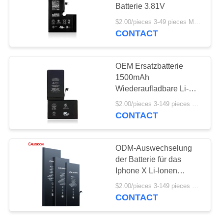
Batterie 3.81V
$2.00/pieces 3-49 pieces MOQ:3 Stücke
CONTACT
10
Abnehmbare
OEM Ersatzbatterie
Handybatterie
1500mAh
Wiederaufladbare Li-
Ionen-Austauschbatterie
$2.00/pieces 3-149 pieces MOQ:3 Stücke
Für Iphone X
CONTACT
25
ODM-Auswechselung
Ersatz der Batterie
der Batterie für das
Iphone X Li-Ionen
für Iphone X
wiederaufladbare CE-
$2.00/pieces 3-149 pieces MOQ:3 Stücke
Zertifikat
CONTACT