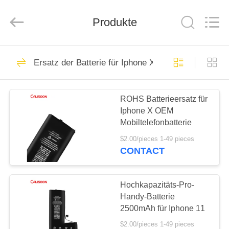
2026
Guangzhou
Yoodertumn
Electronics
Produkte
Co.,
Ltd.
All
Rights
STARTSEITE
Reserved.
10
Ersatz der Batterie für Iphone X
Li-Ionen-Batterie für
PRODUKTE
Mobiltelefone
ROHS Batterieersatz für
Iphone X OEM
VIDEOS
Mobiltelefonbatterie
$2.00/pieces 1-49 pieces
ÜBER
CONTACT
10
UNS
Lithiumbatterie für
Hochkapazitäts-Pro-
FABRIK
Handy-Batterie
Iphone
2500mAh für Iphone 11
TOUR
$2.00/pieces 1-49 pieces