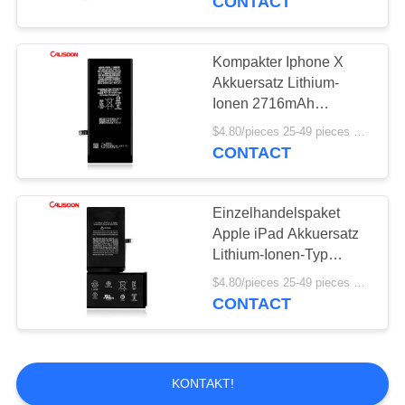
CONTACT
Kompakter Iphone X
Akkuersatz Lithium-
Ionen 2716mAh
4,7*2,8*0,2in
$4.80/pieces 25-49 pieces MOQ:25 Stücke
CONTACT
Einzelhandelspaket
Apple iPad Akkuersatz
Lithium-Ionen-Typ
2716mAh
$4.80/pieces 25-49 pieces MOQ:25 Stücke
CONTACT
KONTAKT!