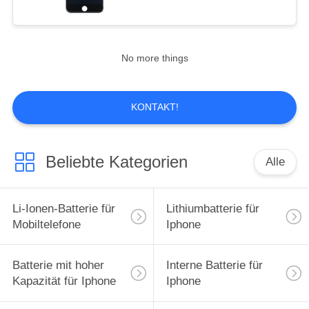
15
Batterien für Iphone
No more things
8
KONTAKT!
Beliebte Kategorien
Alle
14
Ersatz der Batterie
Li-Ionen-Batterie für
Lithiumbatterie für
für Iphone 11
Mobiltelefone
Iphone
Batterie mit hoher
Interne Batterie für
Kapazität für Iphone
Iphone