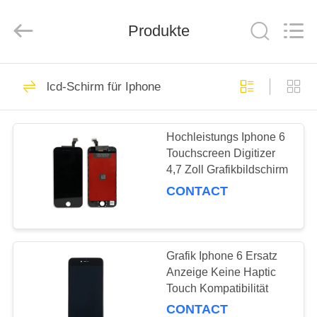
2026
Guangzhou
Yoodertumn
Electronics
Produkte
Co.,
Ltd.
All
Rights
STARTSEITE
Reserved.
10
lcd-Schirm für Iphone
Li-Ionen-Batterie für
PRODUKTE
Mobiltelefone
Hochleistungs Iphone 6
Touchscreen Digitizer
VIDEOS
4,7 Zoll Grafikbildschirm
CONTACT
ÜBER
10
UNS
Lithiumbatterie für
Grafik Iphone 6 Ersatz
FABRIK
Anzeige Keine Haptic
Iphone
Touch Kompatibilität
TOUR
CONTACT