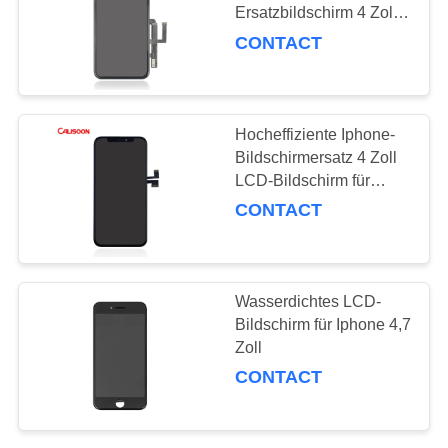
Ersatzbildschirm 4 Zoll
Reparatur gebrochener
CONTACT
Telefonbildschirm
10
Abnehmbare
Hocheffiziente Iphone-
Handybatterie
Bildschirmersatz 4 Zoll
LCD-Bildschirm für
Iphone
CONTACT
25
Wasserdichtes LCD-
Ersatz der Batterie
Bildschirm für Iphone 4,7
Zoll
für Iphone X
CONTACT