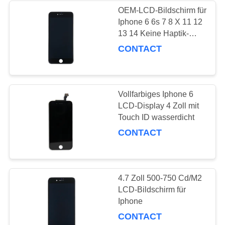
OEM-LCD-Bildschirm für
Iphone 6 6s 7 8 X 11 12
26
13 14 Keine Haptik-
Ersatzbatterien für
Touch
CONTACT
Iphone 6
Vollfarbiges Iphone 6
LCD-Display 4 Zoll mit
Touch ID wasserdicht
CONTACT
18
Ersatzbatterien für
Iphone 7
4.7 Zoll 500-750 Cd/M2
LCD-Bildschirm für
Iphone
CONTACT