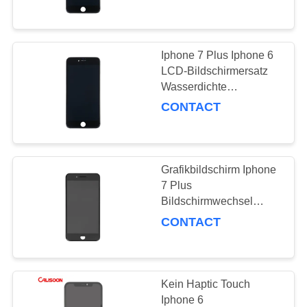
QUALITÄTSKONTROLLE
Iphone 7 Plus Iphone 6
10
REFERENZEN
LCD-Bildschirmersatz
Batterie mit hoher
Wasserdichte
Grafikbildschirm
CONTACT
SITEMAP
Kapazität für Iphone
PRIVACY
Grafikbildschirm Iphone
POLICY
7 Plus
Bildschirmwechsel
10
Vollfarbe 500-750
CONTACT
Interne Batterie für
Cd/M2
Iphone
Kein Haptic Touch
Iphone 6