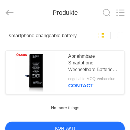
2025
Guangzhou
Yoodertumn
Electronics
Produkte
Co.,
Ltd.
All
Rights
STARTSEITE
Reserved.
smartphone changeable battery
PRODUKTE
Abnehmbare
Smartphone
VIDEOS
Wechselbare Batterie
kundenspezifische
negotiable MOQ:Verhandlungsfähig
Handy-Batterie
ÜBER
CONTACT
UNS
No more things
FABRIK
TOUR
KONTAKT!