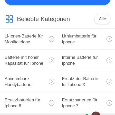
QUALITÄTSKONTROLLE
Beliebte Kategorien
Alle
REFERENZEN
Li-Ionen-Batterie für
Lithiumbatterie für
SITEMAP
Mobiltelefone
Iphone
PRIVACY
Batterie mit hoher
Interne Batterie für
Kapazität für Iphone
Iphone
POLICY
Abnehmbare
Ersatz der Batterie
Handybatterie
für Iphone X
Ersatzbatterien für
Ersatzbatterien für
Iphone 6
Iphone 7