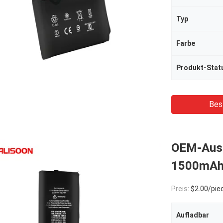
Typ
Farbe
Produkt-Stat
Bes
OEM-Ausr
1500mAh
Preis:
$2.00/pie
Aufladbar