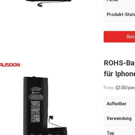
Produkt-Stat
Bes
ROHS-Batt
für Iphon
Preis:
$2.00/pie
Aufladbar
Verwendung
Typ