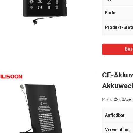
Farbe
Produkt-Stat
Bes
CE-Akkuw
Akkuwech
Preis:
$2.00/pie
Aufladbar
Verwendung