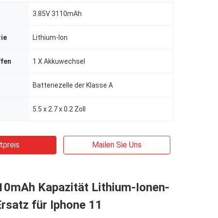
3.85V 3110mAh
rie
Lithium-Ion
ffen
1 X Akkuwechsel
Batteriezelle der Klasse A
5.5 x 2.7 x 0.2 Zoll
tpreis
Mailen Sie Uns
10mAh Kapazität Lithium-Ionen-
Ersatz für Iphone 11