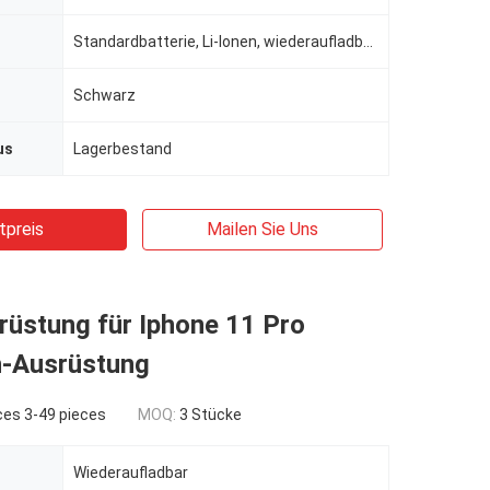
Standardbatterie, Li-Ionen, wiederaufladbare Batterien, Standardbatterie
Schwarz
us
Lagerbestand
tpreis
Mailen Sie Uns
üstung für Iphone 11 Pro
-Ausrüstung
ces 3-49 pieces
MOQ:
3 Stücke
Wiederaufladbar