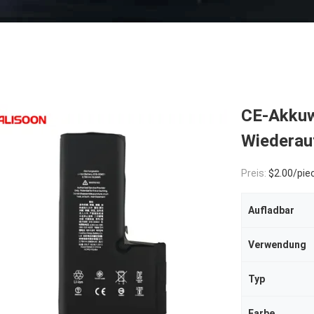
CE-Akkuw
Wiederauf
Preis:
$2.00/pie
Aufladbar
Verwendung
Typ
Farbe