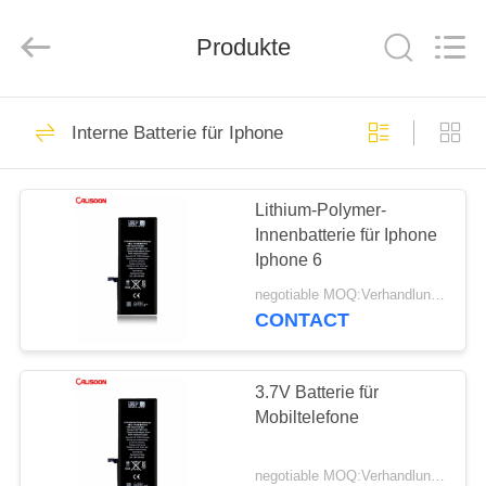
2026
Guangzhou
Yoodertumn
Electronics
Produkte
Co.,
Ltd.
All
Rights
STARTSEITE
Reserved.
10
Interne Batterie für Iphone
Li-Ionen-Batterie für
PRODUKTE
Mobiltelefone
Lithium-Polymer-
Innenbatterie für Iphone
VIDEOS
Iphone 6
negotiable MOQ:Verhandlungsfähig
ÜBER
CONTACT
10
UNS
Lithiumbatterie für
3.7V Batterie für
FABRIK
Mobiltelefone
Iphone
TOUR
negotiable MOQ:Verhandlungsfähig