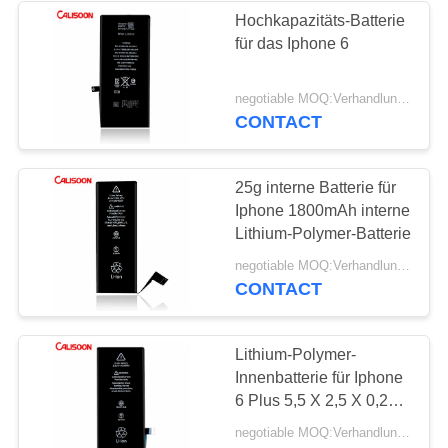
Hochkapazitäts-Batterie
für das Iphone 6
26
Ersatzbatterien für
negotiable MOQ:Verhandlungsfähig
CONTACT
Iphone 6
25g interne Batterie für
Iphone 1800mAh interne
Lithium-Polymer-Batterie
18
negotiable MOQ:Verhandlungsfähig
CONTACT
Ersatzbatterien für
Iphone 7
Lithium-Polymer-
Innenbatterie für Iphone
6 Plus 5,5 X 2,5 X 0,2
Cm 1800mAh
negotiable MOQ:Verhandlungsfähig