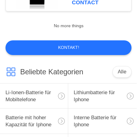
CONTACT
15
Batterien für Iphone
No more things
8
KONTAKT!
Beliebte Kategorien
Alle
14
Ersatz der Batterie
Li-Ionen-Batterie für
Lithiumbatterie für
für Iphone 11
Mobiltelefone
Iphone
Batterie mit hoher
Interne Batterie für
Kapazität für Iphone
Iphone