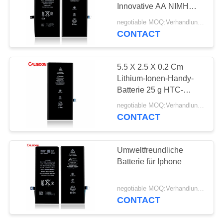
Innovative AA NIMH
wiederaufladbare
negotiable MOQ:Verhandlungsfähig
Batterie
CONTACT
10
Abnehmbare
5.5 X 2.5 X 0.2 Cm
Handybatterie
Lithium-Ionen-Handy-
Batterie 25 g HTC-
Handy-Batterie
negotiable MOQ:Verhandlungsfähig
CONTACT
25
Umweltfreundliche
Ersatz der Batterie
Batterie für Iphone
für Iphone X
negotiable MOQ:Verhandlungsfähig
CONTACT