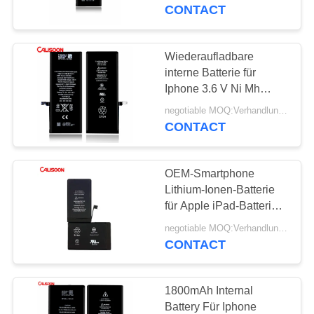
CONTACT
QUALITÄTSKONTROLLE
Wiederaufladbare
10
REFERENZEN
interne Batterie für
Batterie mit hoher
Iphone 3.6 V Ni Mh
Batterie
SITEMAP
Kapazität für Iphone
negotiable MOQ:Verhandlungsfähig
CONTACT
PRIVACY
OEM-Smartphone
POLICY
Lithium-Ionen-Batterie
für Apple iPad-Batterie
10
Ersatz
negotiable MOQ:Verhandlungsfähig
Interne Batterie für
CONTACT
Iphone
1800mAh Internal
Battery Für Iphone