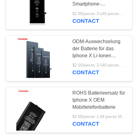
Smartphone-
Akkuwechsel
$2.00/pieces 3-149 pieces MOQ:3 Stücke
CONTACT
ODM-Auswechselung
der Batterie für das
Iphone X Li-Ionen
wiederaufladbare CE-
$2.00/pieces 3-149 pieces MOQ:3 Stücke
Zertifikat
CONTACT
ROHS Batterieersatz für
Iphone X OEM
Mobiltelefonbatterie
$2.00/pieces 1-49 pieces MOQ:3 Stücke
CONTACT