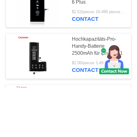
6 Plus
$2.53/pieces 10-499 pieces MOQ:10 Stück
CONTACT
Hochkapazitäts-Pro-
Handy-Batterie
2500mAh für Iphone 11
$2.00/pieces 1-49 pieces MOQ:10 Stück
CONTACT
100% kompatibel
Wechsel Batterie O
Zyklus Handy Batterie
Ersatz Für Iphone X
$2.00/pieces 3-149 pieces MOQ:3 Stücke
CONTACT