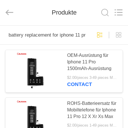
2025
Guangzhou
Yoodertumn
Electronics
Produkte
Co.,
Ltd.
All
Rights
STARTSEITE
Reserved.
battery replacement for iphone 11 pro
PRODUKTE
OEM-Ausrüstung für
Iphone 11 Pro
VIDEOS
1500mAh-Ausrüstung
$2.00/pieces 3-49 pieces MOQ:3 Stücke
ÜBER
CONTACT
UNS
ROHS-Batterieersatz für
FABRIK
Mobiltelefone für Iphone
11 Pro 12 X Xr Xs Max
TOUR
$2.00/pieces 1-49 pieces MOQ:3 Stücke