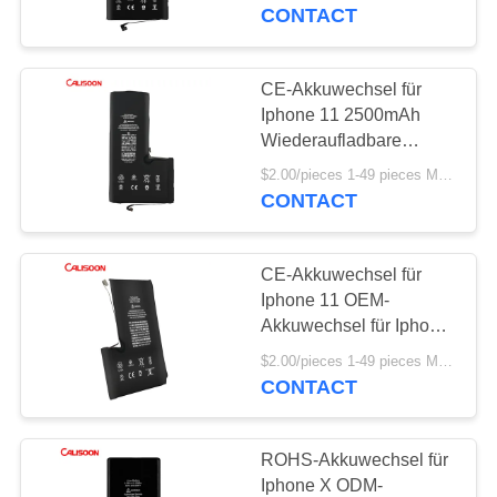
CONTACT
QUALITÄTSKONTROLLE
CE-Akkuwechsel für
REFERENZEN
Iphone 11 2500mAh
Wiederaufladbare
Telefonbatterien
SITEMAP
$2.00/pieces 1-49 pieces MOQ:3 Stücke
CONTACT
PRIVACY
CE-Akkuwechsel für
POLICY
Iphone 11 OEM-
Akkuwechsel für Iphone
11
$2.00/pieces 1-49 pieces MOQ:3 Stücke
CONTACT
ROHS-Akkuwechsel für
Iphone X ODM-