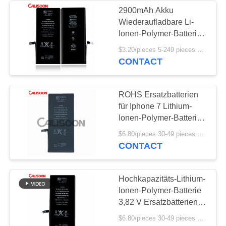
2900mAh Akku
Wiederaufladbare Li-
Ionen-Polymer-Batterie
für Iphone 7 Plus
$3.20/pieces 5-249 pieces MOQ:5 Stücke
CONTACT
ROHS Ersatzbatterien
für Iphone 7 Lithium-
Ionen-Polymer-Batterie
3,8V
$6.80/pieces 30-49 pieces MOQ:30 Stück
CONTACT
Hochkapazitäts-Lithium-
Ionen-Polymer-Batterie
3,82 V Ersatzbatterien
für Iphone 7
$6.80/pieces 30-49 pieces MOQ:30 Stück