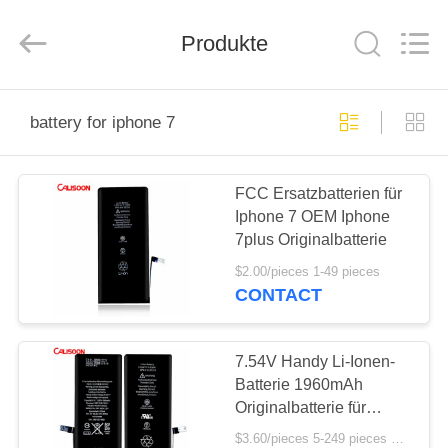
2025
Guangzhou
Yoodertumn
Electronics
Produkte
Co.,
Ltd.
All
Rights
STARTSEITE
Reserved.
battery for iphone 7
PRODUKTE
FCC Ersatzbatterien für
Iphone 7 OEM Iphone
VIDEOS
7plus Originalbatterie
$2.00/pieces 1-49 pieces
ÜBER
CONTACT
UNS
7.54V Handy Li-Ionen-
FABRIK
Batterie 1960mAh
Originalbatterie für
TOUR
Iphone 7
$3.60/pieces 5-249 pieces MOQ:5 Stücke