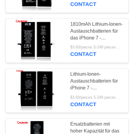
CONTACT
QUALITÄTSKONTROLLE
1810mAh Lithium-Ionen-
REFERENZEN
Austauschbatterien für
das iPhone 7 -
Langlebigkeit
SITEMAP
$3.60/pieces 5-249 pieces MOQ:5 Stücke
CONTACT
PRIVACY
Lithium-Ionen-
POLICY
Austauschbatterien für
iPhone 7 -
Abmessungen 6,2 X 2,8
$3.60/pieces 5-249 pieces MOQ:5 Stücke
X 0,2 Zoll 25g
CONTACT
Ersatzbatterien mit
hoher Kapazität für das