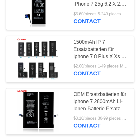
iPhone 7 25g 6,2 X 2,8
X 0,2 Zoll
$3.60/pieces 5-249 pieces MOQ:5 Stücke
CONTACT
1500mAh IP 7
Ersatzbatterien für
Iphone 7 8 Plus X Xs Xr
11 12 13 Pro Max
$2.00/pieces 1-49 pieces MOQ:5 Stücke
CONTACT
OEM Ersatzbatterien für
Iphone 7 2800mAh Li-
Ionen-Batterie Ersatz
$3.10/pieces 30-99 pieces MOQ:30 Stück
CONTACT