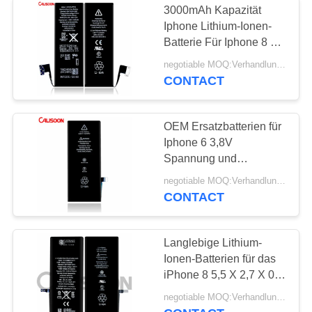
3000mAh Kapazität
Iphone Lithium-Ionen-
Batterie Für Iphone 8 Mit
kostenlosem Versand
negotiable MOQ:Verhandlungsfähig
CONTACT
OEM Ersatzbatterien für
Iphone 6 3,8V
Spannung und
1810mAh Kapazität
negotiable MOQ:Verhandlungsfähig
CONTACT
Langlebige Lithium-
Ionen-Batterien für das
iPhone 8 5,5 X 2,7 X 0,2
Zoll
negotiable MOQ:Verhandlungsfähig