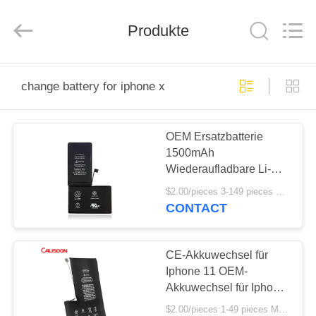
2025
Guangzhou
Yoodertumn
Electronics
Produkte
Co.,
Ltd.
All
Rights
STARTSEITE
Reserved.
change battery for iphone x
PRODUKTE
OEM Ersatzbatterie
1500mAh
VIDEOS
Wiederaufladbare Li-
Ionen-Austauschbatterie
$2.00/pieces 3-149 pieces MOQ:3 Stücke
Für Iphone X
ÜBER
CONTACT
UNS
CE-Akkuwechsel für
FABRIK
Iphone 11 OEM-
Akkuwechsel für Iphone
TOUR
11
$2.00/pieces 1-49 pieces MOQ:3 Stücke