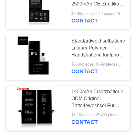
2500mAh CE-Zertifikat
Für Iphone Xs Max
$2.00/pieces 1-49 pieces MOQ:3 Stücke
CONTACT
Standardwechselbatterie
Lithium-Polymer-
Handybatterie für Iphone
Xs Max
$8.60/pieces 30-99 pieces MOQ:30 Stück
CONTACT
1400mAh Ersatzbatterie
ODM Original
Batteriewechsel Für
Iphone 7
$3.10/pieces 15-499 pieces MOQ:15 Stücke
CONTACT