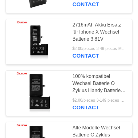
CONTACT
QUALITÄTSKONTROLLE
2716mAh Akku Ersatz
REFERENZEN
für Iphone X Wechsel
Batterie 3.81V
SITEMAP
$2.00/pieces 3-49 pieces MOQ:3 Stücke
CONTACT
PRIVACY
100% kompatibel
POLICY
Wechsel Batterie O
Zyklus Handy Batterie
Ersatz Für Iphone X
$2.00/pieces 3-149 pieces MOQ:3 Stücke
CONTACT
Alle Modelle Wechsel
Batterie O Zyklus