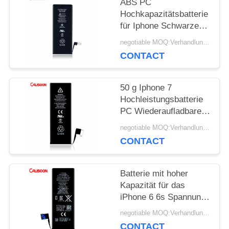
ABS PC
Hochkapazitätsbatterie
für Iphone Schwarze
Lithium-Ionenbatterie
negotiable MOQ:Verhandlungsfähig
CONTACT
50 g Iphone 7
Hochleistungsbatterie
PC Wiederaufladbare
Li-Ionen-Batterie 3,8 V
negotiable MOQ:Verhandlungsfähig
CONTACT
Batterie mit hoher
Kapazität für das
iPhone 6 6s Spannung
3,8 V
negotiable MOQ:Verhandlungsfähig
CONTACT