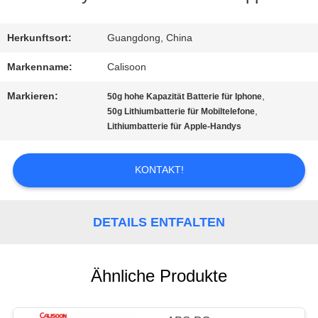
TOUR
Herkunftsort:
Guangdong, China
Markenname:
Calisoon
QUALITÄTSKONTROLLE
Markieren:
,
50g hohe Kapazität Batterie für Iphone
,
50g Lithiumbatterie für Mobiltelefone
REFERENZEN
Lithiumbatterie für Apple-Handys
KONTAKT!
SITEMAP
DETAILS ENTFALTEN
PRIVACY
POLICY
Ähnliche Produkte