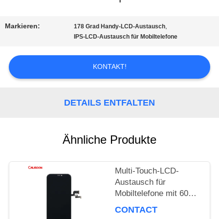
TOUR
Markieren:
,
178 Grad Handy-LCD-Austausch
IPS-LCD-Austausch für Mobiltelefone
QUALITÄTSKONTROLLE
KONTAKT!
REFERENZEN
DETAILS ENTFALTEN
SITEMAP
Ähnliche Produkte
PRIVACY
Multi-Touch-LCD-
POLICY
Austausch für
Mobiltelefone mit 60
Hz-Erneuerungsrate /
CONTACT
16M Farben