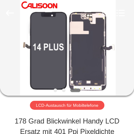
2026
Guangzhou
Yoodertumn
Electronics
Co.,
Ltd.
STARTSEITE
All
Rights
Reserved.
PRODUKTE
VIDEOS
ÜBER
LCD-Austausch für Mobiltelefone
UNS
178 Grad Blickwinkel Handy LCD
Ersatz mit 401 Ppi Pixeldichte
FABRIK