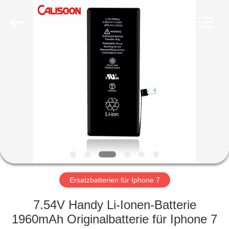
2026
Guangzhou
Yoodertumn
Electronics
Co.,
Ltd.
All
Rights
STARTSEITE
Reserved.
PRODUKTE
VIDEOS
ÜBER
UNS
Ersatzbatterien für Iphone 7
FABRIK
7.54V Handy Li-Ionen-Batterie
TOUR
1960mAh Originalbatterie für Iphone 7