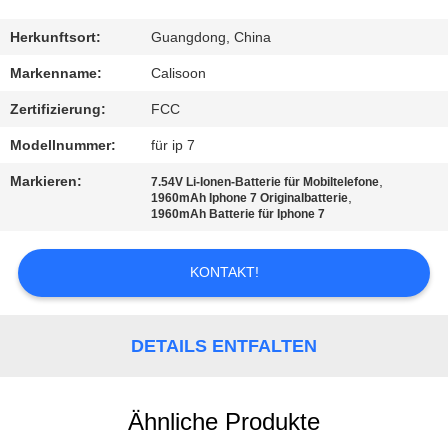
QUALITÄTSKONTROLLE
Herkunftsort:
Guangdong, China
Markenname:
Calisoon
REFERENZEN
Zertifizierung:
FCC
Modellnummer:
für ip 7
SITEMAP
Markieren:
,
7.54V Li-Ionen-Batterie für Mobiltelefone
,
1960mAh Iphone 7 Originalbatterie
1960mAh Batterie für Iphone 7
PRIVACY
POLICY
KONTAKT!
DETAILS ENTFALTEN
Ähnliche Produkte