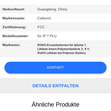
QUALITÄTSKONTROLLE
Herkunftsort:
Guangdong, China
Markenname:
Calisoon
REFERENZEN
Zertifizierung:
FCC
Modellnummer:
für IP 7 PLU
SITEMAP
Markieren:
,
ROHS Ersatzbatterien für Iphone 7
,
,
Lithium-Ionen-Polymerbatterie 3
8 V
RoHS-Lithium Ion Polymer Battery
PRIVACY
POLICY
KONTAKT!
DETAILS ENTFALTEN
Ähnliche Produkte