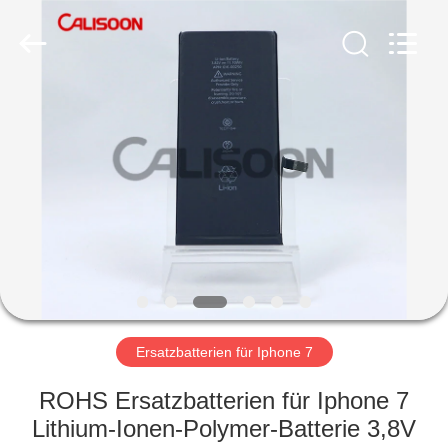
2026
Guangzhou
Yoodertumn
Electronics
Co.,
Ltd.
All
Rights
STARTSEITE
Reserved.
PRODUKTE
VIDEOS
ÜBER
UNS
Ersatzbatterien für Iphone 7
FABRIK
ROHS Ersatzbatterien für Iphone 7
TOUR
Lithium-Ionen-Polymer-Batterie 3,8V