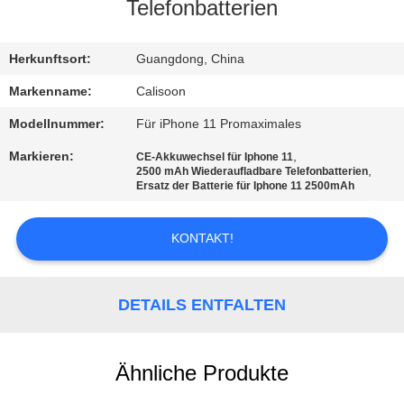
Telefonbatterien
QUALITÄTSKONTROLLE
Herkunftsort:
Guangdong, China
REFERENZEN
Markenname:
Calisoon
Modellnummer:
Für iPhone 11 Promaximales
SITEMAP
Markieren:
,
CE-Akkuwechsel für Iphone 11
,
2500 mAh Wiederaufladbare Telefonbatterien
Ersatz der Batterie für Iphone 11 2500mAh
PRIVACY
POLICY
KONTAKT!
DETAILS ENTFALTEN
Ähnliche Produkte