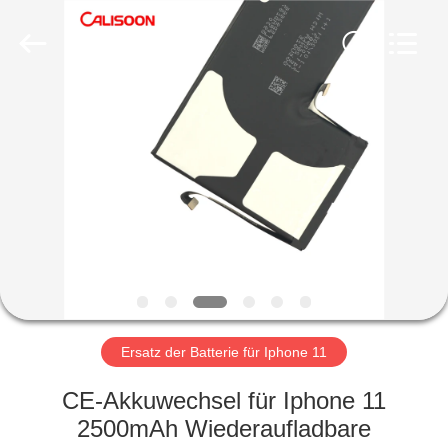
2026
Guangzhou
Yoodertumn
Electronics
Co.,
Ltd.
All
Rights
STARTSEITE
Reserved.
PRODUKTE
VIDEOS
ÜBER
UNS
Ersatz der Batterie für Iphone 11
FABRIK
CE-Akkuwechsel für Iphone 11
TOUR
2500mAh Wiederaufladbare