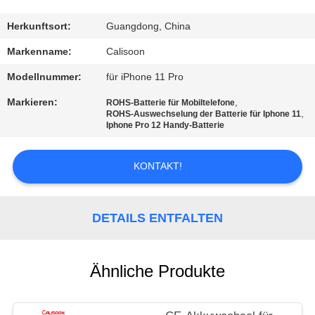
QUALITÄTSKONTROLLE
Herkunftsort:
Guangdong, China
Markenname:
Calisoon
REFERENZEN
Modellnummer:
für iPhone 11 Pro
Markieren:
,
ROHS-Batterie für Mobiltelefone
SITEMAP
,
ROHS-Auswechselung der Batterie für Iphone 11
Iphone Pro 12 Handy-Batterie
PRIVACY
KONTAKT!
POLICY
DETAILS ENTFALTEN
Ähnliche Produkte