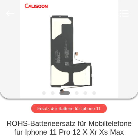
2026
Guangzhou
Yoodertumn
Electronics
Co.,
Ltd.
All
Rights
STARTSEITE
Reserved.
PRODUKTE
VIDEOS
ÜBER
UNS
Ersatz der Batterie für Iphone 11
FABRIK
ROHS-Batterieersatz für Mobiltelefone
TOUR
für Iphone 11 Pro 12 X Xr Xs Max