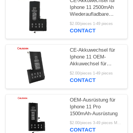
CE-Akkuwechsel für
Iphone 11 2500mAh
Wiederaufladbare
Telefonbatterien
$2.00/pieces 1-49 pieces
CONTACT
CE-Akkuwechsel für
Iphone 11 OEM-
Akkuwechsel für
Iphone 11
$2.00/pieces 1-49 pieces
CONTACT
OEM-Ausrüstung für
Iphone 11 Pro
1500mAh-Ausrüstung
$2.00/pieces 3-49 pieces MOQ:3 Stücke
CONTACT