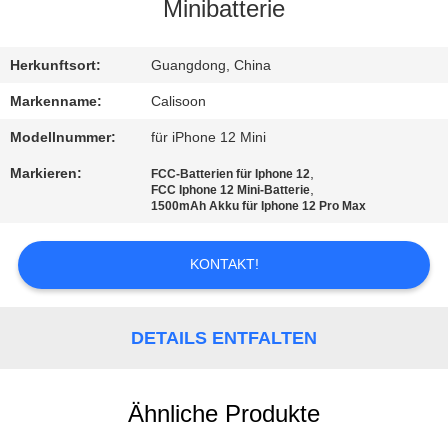
Minibatterie
QUALITÄTSKONTROLLE
Herkunftsort:
Guangdong, China
REFERENZEN
Markenname:
Calisoon
Modellnummer:
für iPhone 12 Mini
SITEMAP
Markieren:
,
FCC-Batterien für Iphone 12
,
FCC Iphone 12 Mini-Batterie
1500mAh Akku für Iphone 12 Pro Max
PRIVACY
POLICY
KONTAKT!
DETAILS ENTFALTEN
Ähnliche Produkte