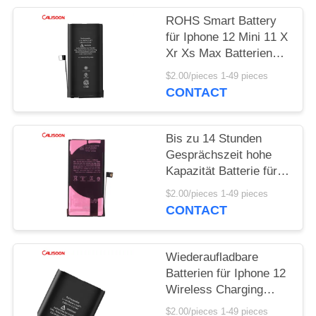
ROHS Smart Battery
für Iphone 12 Mini 11 X
Xr Xs Max Batterien
Ersatz OEM
$2.00/pieces 1-49 pieces
CONTACT
Bis zu 14 Stunden
Gesprächszeit hohe
Kapazität Batterie für
Iphone mit drahtlosem
$2.00/pieces 1-49 pieces
Aufladen
CONTACT
Wiederaufladbare
Batterien für Iphone 12
Wireless Charging
Erweiterte Leistung für
$2.00/pieces 1-49 pieces