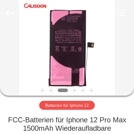
2026
Guangzhou
Yoodertumn
Electronics
Co.,
Ltd.
All
Rights
STARTSEITE
Reserved.
PRODUKTE
VIDEOS
ÜBER
UNS
Batterien für Iphone 12
FABRIK
FCC-Batterien für Iphone 12 Pro Max
TOUR
1500mAh Wiederaufladbare