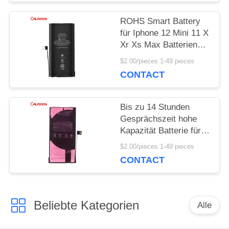
ROHS Smart Battery
für Iphone 12 Mini 11 X
Xr Xs Max Batterien
Ersatz OEM
$2.00/pieces 1-49 pieces
CONTACT
Bis zu 14 Stunden
Gesprächszeit hohe
Kapazität Batterie für
Iphone mit drahtlosem
$2.00/pieces 1-49 pieces
Aufladen
CONTACT
Beliebte Kategorien
Alle