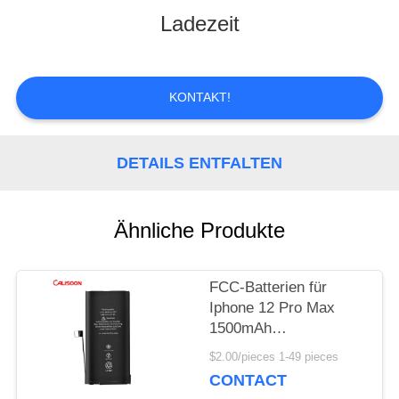
Ladezeit
TOUR
QUALITÄTSKONTROLLE
KONTAKT!
REFERENZEN
DETAILS ENTFALTEN
SITEMAP
Ähnliche Produkte
FCC-Batterien für
PRIVACY
Iphone 12 Pro Max
POLICY
1500mAh
Wiederaufladbare
$2.00/pieces 1-49 pieces
Minibatterie
CONTACT