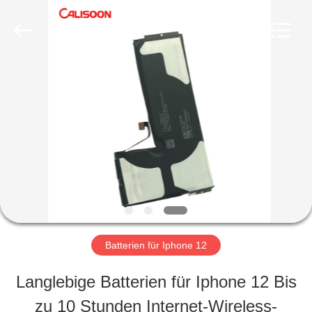
2026
Guangzhou
Yoodertumn
Electronics
Co.,
Ltd.
STARTSEITE
All
Rights
Reserved.
PRODUKTE
VIDEOS
ÜBER
Batterien für Iphone 12
UNS
Langlebige Batterien für Iphone 12 Bis
zu 10 Stunden Internet-Wireless-
FABRIK