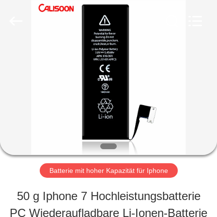
2026
Guangzhou
Yoodertumn
Electronics
Co.,
Ltd.
STARTSEITE
All
Rights
Reserved.
PRODUKTE
VIDEOS
ÜBER
Batterie mit hoher Kapazität für Iphone
UNS
50 g Iphone 7 Hochleistungsbatterie
PC Wiederaufladbare Li-Ionen-Batterie
FABRIK