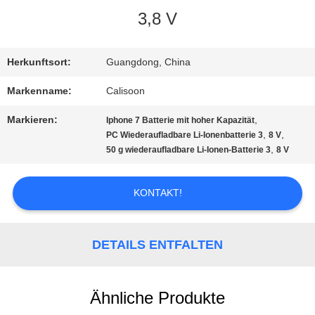
3,8 V
TOUR
Herkunftsort:
Guangdong, China
QUALITÄTSKONTROLLE
Markenname:
Calisoon
Markieren:
,
Iphone 7 Batterie mit hoher Kapazität
REFERENZEN
,
,
PC Wiederaufladbare Li-Ionenbatterie 3
8 V
,
50 g wiederaufladbare Li-Ionen-Batterie 3
8 V
SITEMAP
KONTAKT!
PRIVACY
DETAILS ENTFALTEN
POLICY
Ähnliche Produkte