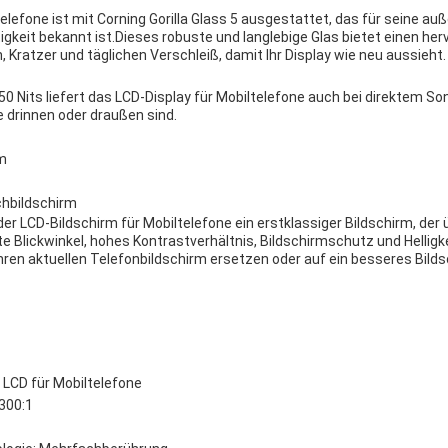
elefone ist mit Corning Gorilla Glass 5 ausgestattet, das für seine a
igkeit bekannt ist.Dieses robuste und langlebige Glas bietet einen he
 Kratzer und täglichen Verschleiß, damit Ihr Display wie neu aussieht.
 450 Nits liefert das LCD-Display für Mobiltelefone auch bei direktem So
e drinnen oder draußen sind.
rm
hbildschirm
 LCD-Bildschirm für Mobiltelefone ein erstklassiger Bildschirm, der
te Blickwinkel, hohes Kontrastverhältnis, Bildschirmschutz und Helligkei
 ihren aktuellen Telefonbildschirm ersetzen oder auf ein besseres Bil
LCD für Mobiltelefone
1300:1