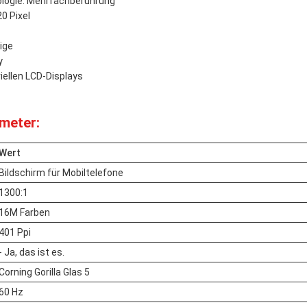
logie: Mehrfachberührung
0 Pixel
ige
y
riellen LCD-Displays
meter:
Wert
Bildschirm für Mobiltelefone
1300:1
16M Farben
401 Ppi
- Ja, das ist es.
Corning Gorilla Glas 5
60 Hz