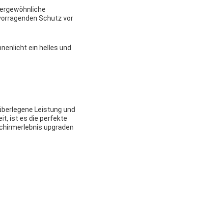
ußergewöhnliche
rvorragenden Schutz vor
nnenlicht ein helles und
 überlegene Leistung und
t, ist es die perfekte
dschirmerlebnis upgraden