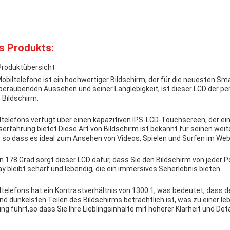
s Produkts:
 Produktübersicht
Mobiltelefone ist ein hochwertiger Bildschirm, der für die neuesten S
raubenden Aussehen und seiner Langlebigkeit, ist dieser LCD der per
 Bildschirm.
telefons verfügt über einen kapazitiven IPS-LCD-Touchscreen, der ei
erfahrung bietet.Diese Art von Bildschirm ist bekannt für seinen weit
so dass es ideal zum Ansehen von Videos, Spielen und Surfen im Web 
n 178 Grad sorgt dieser LCD dafür, dass Sie den Bildschirm von jeder P
 bleibt scharf und lebendig, die ein immersives Seherlebnis bieten.
telefons hat ein Kontrastverhältnis von 1300:1, was bedeutet, dass d
nd dunkelsten Teilen des Bildschirms beträchtlich ist, was zu einer l
ung führt,so dass Sie Ihre Lieblingsinhalte mit höherer Klarheit und Det