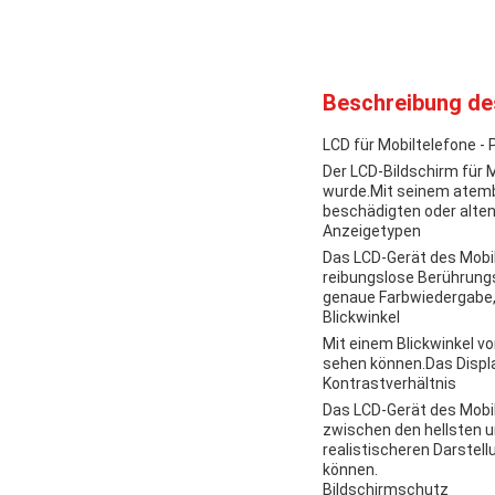
Beschreibung de
LCD für Mobiltelefone -
Der LCD-Bildschirm für 
wurde.Mit seinem atembe
beschädigten oder alten
Anzeigetypen
Das LCD-Gerät des Mobil
reibungslose Berührungs
genaue Farbwiedergabe, 
Blickwinkel
Mit einem Blickwinkel vo
sehen können.Das Display
Kontrastverhältnis
Das LCD-Gerät des Mobil
zwischen den hellsten u
realistischeren Darstell
können.
Bildschirmschutz