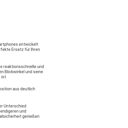
martphones entwickelt
fekte Ersatz für Ihren
ne reaktionsschnelle und
en Blickwinkel und seine
ist.
osition aus deutlich
er Unterschied
ebendigeren und
ailsicherheit genießen