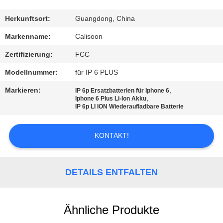
QUALITÄTSKONTROLLE
Herkunftsort:
Guangdong, China
Markenname:
Calisoon
REFERENZEN
Zertifizierung:
FCC
Modellnummer:
für IP 6 PLUS
SITEMAP
Markieren:
,
IP 6p Ersatzbatterien für Iphone 6
,
Iphone 6 Plus Li-Ion Akku
IP 6p LI ION Wiederaufladbare Batterie
PRIVACY
POLICY
KONTAKT!
DETAILS ENTFALTEN
Ähnliche Produkte