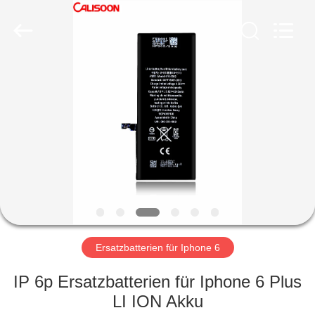
2026
Guangzhou
Yoodertumn
Electronics
Co.,
Ltd.
All
Rights
STARTSEITE
Reserved.
PRODUKTE
VIDEOS
ÜBER
UNS
Ersatzbatterien für Iphone 6
FABRIK
IP 6p Ersatzbatterien für Iphone 6 Plus
TOUR
LI ION Akku