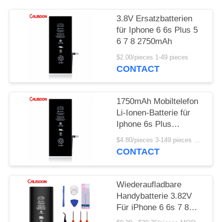
3.8V Ersatzbatterien
für Iphone 6 6s Plus 5
6 7 8 2750mAh
$2.00/pieces 1-49 pieces
CONTACT
1750mAh Mobiltelefon
Li-Ionen-Batterie für
Iphone 6s Plus
wiederaufladbar
$4.80/pieces 3-149 pieces MOQ:3 Stücke
CONTACT
Wiederaufladbare
Handybatterie 3.82V
Für iPhone 6 6s 7 8
Plus X Xr Xs 11 12 Pro