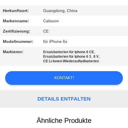
QUALITÄTSKONTROLLE
Herkunftsort:
Guangdong, China
Markenname:
Calisoon
REFERENZEN
Zertifizierung:
CE
Modellnummer:
für iPhone 6s
SITEMAP
Markieren:
,
Ersatzbatterien für Iphone 6 CE
,
,
Ersatzbatterien für Iphone 6 3
8 V
CE Li-Ionen-Wiederaufladbatterien
PRIVACY
POLICY
KONTAKT!
DETAILS ENTFALTEN
Ähnliche Produkte