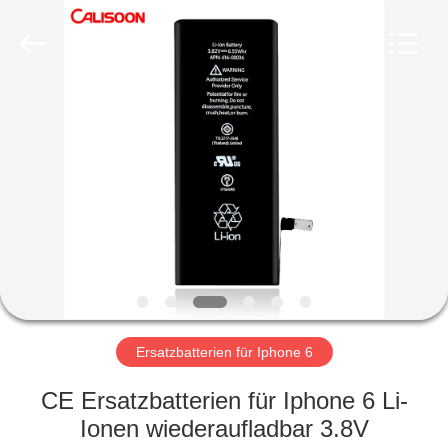
2026
Guangzhou
Yoodertumn
Electronics
Co.,
Ltd.
All
Rights
STARTSEITE
Reserved.
PRODUKTE
VIDEOS
ÜBER
UNS
Ersatzbatterien für Iphone 6
FABRIK
CE Ersatzbatterien für Iphone 6 Li-
TOUR
Ionen wiederaufladbar 3.8V