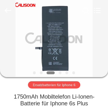
2026
Guangzhou
Yoodertumn
Electronics
Co.,
Ltd.
All
Rights
STARTSEITE
Reserved.
PRODUKTE
VIDEOS
ÜBER
UNS
Ersatzbatterien für Iphone 6
FABRIK
1750mAh Mobiltelefon Li-Ionen-
TOUR
Batterie für Iphone 6s Plus