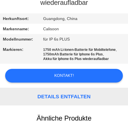
wiederaufladbar
QUALITÄTSKONTROLLE
Herkunftsort:
Guangdong, China
REFERENZEN
Markenname:
Calisoon
Modellnummer:
für IP 6s PLUS
SITEMAP
Markieren:
,
1750 mAh Li-Ionen-Batterie für Mobiltelefone
,
1750mAh Batterie für Iphone 6s Plus
Akku für Iphone 6s Plus wiederaufladbar
PRIVACY
POLICY
KONTAKT!
DETAILS ENTFALTEN
Ähnliche Produkte