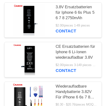
3.8V Ersatzbatterien
für Iphone 6 6s Plus 5
6 7 8 2750mAh
$2.00/pieces 1-49 pieces
CONTACT
CE Ersatzbatterien für
Iphone 6 Li-Ionen
wiederaufladbar 3.8V
$2.00/pieces 3-149 pieces MOQ:3 Stücke
CONTACT
Wiederaufladbare
Handybatterie 3.82V
Für iPhone 6 6s 7 8
Plus X Xr Xs 11 12 Pro
$0.30 - $20.76/pieces MOQ:2 Stück