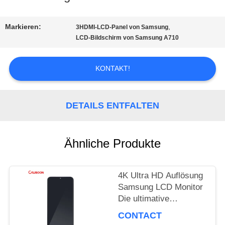
TOUR
Markieren:
,
3HDMI-LCD-Panel von Samsung
LCD-Bildschirm von Samsung A710
QUALITÄTSKONTROLLE
KONTAKT!
REFERENZEN
DETAILS ENTFALTEN
SITEMAP
Ähnliche Produkte
PRIVACY
4K Ultra HD Auflösung
POLICY
Samsung LCD Monitor
Die ultimative
Anzeigeleistung
CONTACT