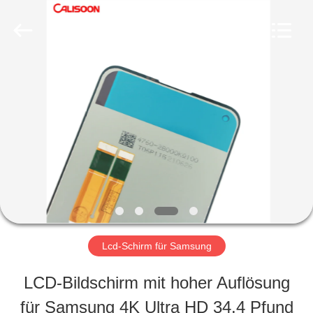
2026
Guangzhou
Yoodertumn
Electronics
Co.,
Ltd.
STARTSEITE
All
Rights
Reserved.
PRODUKTE
VIDEOS
ÜBER
Lcd-Schirm für Samsung
UNS
LCD-Bildschirm mit hoher Auflösung
für Samsung 4K Ultra HD 34,4 Pfund
FABRIK