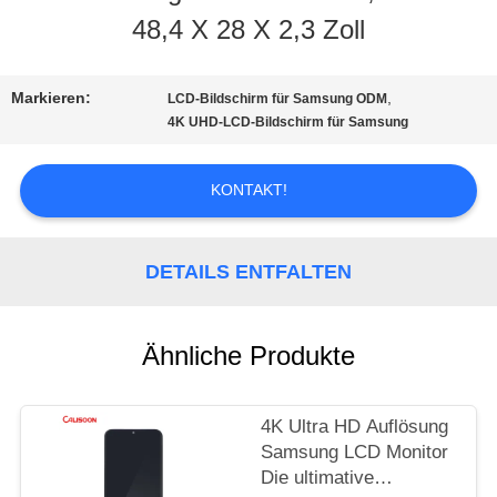
48,4 X 28 X 2,3 Zoll
TOUR
Markieren:
,
LCD-Bildschirm für Samsung ODM
QUALITÄTSKONTROLLE
4K UHD-LCD-Bildschirm für Samsung
KONTAKT!
REFERENZEN
DETAILS ENTFALTEN
SITEMAP
Ähnliche Produkte
PRIVACY
POLICY
4K Ultra HD Auflösung
Samsung LCD Monitor
Die ultimative