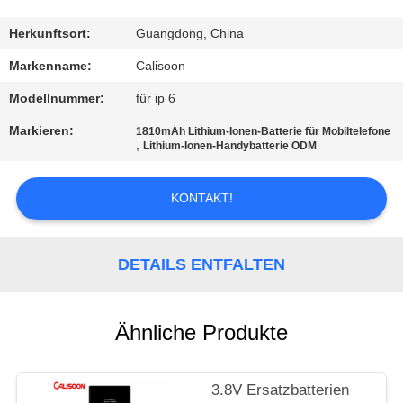
QUALITÄTSKONTROLLE
Herkunftsort:
Guangdong, China
Markenname:
Calisoon
REFERENZEN
Modellnummer:
für ip 6
Markieren:
1810mAh Lithium-Ionen-Batterie für Mobiltelefone
SITEMAP
,
Lithium-Ionen-Handybatterie ODM
PRIVACY
KONTAKT!
POLICY
DETAILS ENTFALTEN
Ähnliche Produkte
3.8V Ersatzbatterien