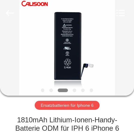
2026
Guangzhou
Yoodertumn
Electronics
Co.,
Ltd.
All
Rights
STARTSEITE
Reserved.
PRODUKTE
VIDEOS
ÜBER
UNS
Ersatzbatterien für Iphone 6
FABRIK
1810mAh Lithium-Ionen-Handy-
TOUR
Batterie ODM für IPH 6 iPhone 6