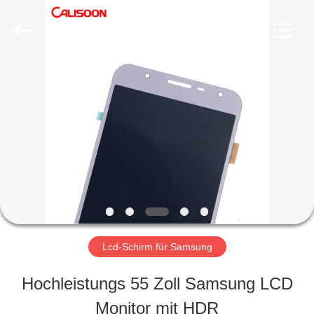
2026
Guangzhou
Yoodertumn
Electronics
Co.,
Ltd.
STARTSEITE
All
Rights
Reserved.
PRODUKTE
VIDEOS
ÜBER
Lcd-Schirm für Samsung
UNS
Hochleistungs 55 Zoll Samsung LCD
Monitor mit HDR
FABRIK