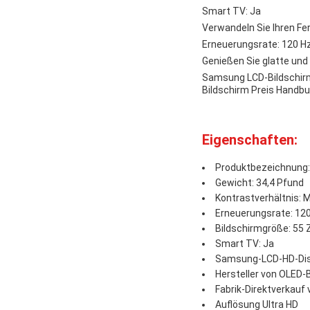
Smart TV: Ja
Verwandeln Sie Ihren F
Erneuerungsrate: 120 H
Genießen Sie glatte un
Samsung LCD-Bildschir
Bildschirm Preis
Handbuc
Eigenschaften:
Produktbezeichnung:
Gewicht: 34,4 Pfund
Kontrastverhältnis: 
Erneuerungsrate: 12
Bildschirmgröße: 55 Z
Smart TV: Ja
Samsung-LCD-HD-Dis
Hersteller von OLED
Fabrik-Direktverkau
Auflösung Ultra HD