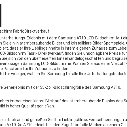
chirm Fabrik Direktverkauf
unterhaltungs-Erlebnis mit dem Samsung A710 LCD-Bildschirm. Mit ein
Sie ein in atemberaubende Bilder und kristallklare Bilder.Sportspiele, 
ert, dass er Ihre Lieblingsinhalte in Ihrem eigenen Zuhause zum Lebe
-Bildschirm Fabrik Direktverkauf, finden Sie unschlagbare Preise fü
 Sie sich von den überteuerten Einzelhandelsgeschäften und begrüße
uverlässigen Samsung LCD-Bildschirme. Wählen Sie aus einer Vielzahl
te Passform für Ihr Zuhause zu finden.
cht für weniger, wählen Sie Samsung für alle Ihre Unterhaltungsbedürf
ive Seherlebnis mit der 55-Zoll-Bildschirmgröße des Samsung A710.
e haben immer einen klaren Blick auf das atemberaubende Display des
ld in hoher Qualität genießen..
te einfach an und genießen Sie Ihre Lieblingsfilme, Fernsehsendungen 
 A710.Die A710 erleichtert den Zugriff auf alle Medien an einem Ort.