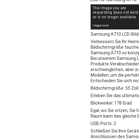
Samsung A710 LCD-Bilds
Verbessern Sie Ihr Heim
Bildschirmgröße tauchen 
Samsung A710 so konzipi
Bei unserem Samsung LCD
Produkte.Verabschieden
erschwinglichen, aber z
Modellen, um die perfek
Entscheiden Sie sich ni
Bildschirmgröße: 55 Zoll
Erleben Sie das ultimat
Blickwinkel: 178 Grad
Egal, wo Sie sitzen, Si
Raum kann das gleiche Bi
USB-Ports: 2
Schließen Sie Ihre Gerä
Anschlüssen des Samsung