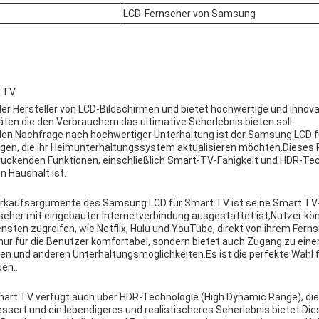
LCD-Fernseher von Samsung
 TV
er Hersteller von LCD-Bildschirmen und bietet hochwertige und innov
räten.die den Verbrauchern das ultimative Seherlebnis bieten soll.
den Nachfrage nach hochwertiger Unterhaltung ist der Samsung LCD f
nigen, die ihr Heimunterhaltungssystem aktualisieren möchten.Dieses 
druckenden Funktionen, einschließlich Smart-TV-Fähigkeit und HDR-Tec
 Haushalt ist.
Verkaufsargumente des Samsung LCD für Smart TV ist seine Smart TV-F
seher mit eingebauter Internetverbindung ausgestattet ist,Nutzer kön
sten zugreifen, wie Netflix, Hulu und YouTube, direkt von ihrem Fern
 nur für die Benutzer komfortabel, sondern bietet auch Zugang zu einer
n und anderen Unterhaltungsmöglichkeiten.Es ist die perfekte Wahl für
en..
art TV verfügt auch über HDR-Technologie (High Dynamic Range), die
essert und ein lebendigeres und realistischeres Seherlebnis bietet.Di