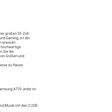
er großen 55-Zoll-
und Gaming, ist der
n erweckt.
r hochwertige
n Sie die
 von Größen und
nisse zu Hause.
 Samsung A710.Jeder im
und Musik mit den 2 USB-
.