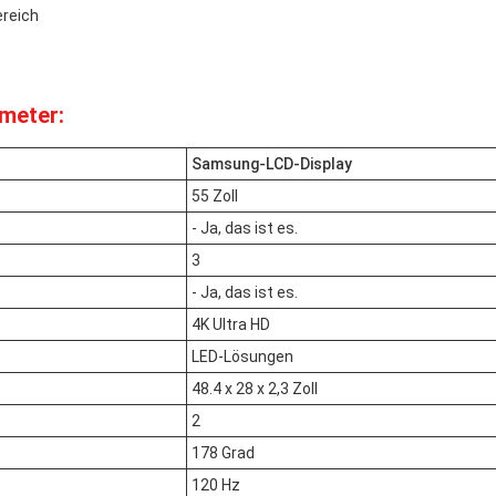
reich
meter:
Samsung-LCD-Display
55 Zoll
- Ja, das ist es.
3
- Ja, das ist es.
4K Ultra HD
LED-Lösungen
48.4 x 28 x 2,3 Zoll
2
178 Grad
120 Hz