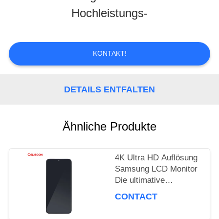
Hochleistungs-
TOUR
QUALITÄTSKONTROLLE
KONTAKT!
REFERENZEN
DETAILS ENTFALTEN
SITEMAP
Ähnliche Produkte
4K Ultra HD Auflösung
PRIVACY
Samsung LCD Monitor
POLICY
Die ultimative
Anzeigeleistung
CONTACT