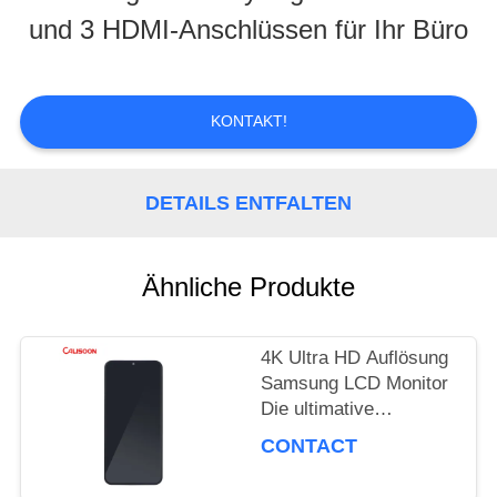
und 3 HDMI-Anschlüssen für Ihr Büro
TOUR
QUALITÄTSKONTROLLE
KONTAKT!
REFERENZEN
DETAILS ENTFALTEN
SITEMAP
Ähnliche Produkte
4K Ultra HD Auflösung
PRIVACY
Samsung LCD Monitor
POLICY
Die ultimative
Anzeigeleistung
CONTACT