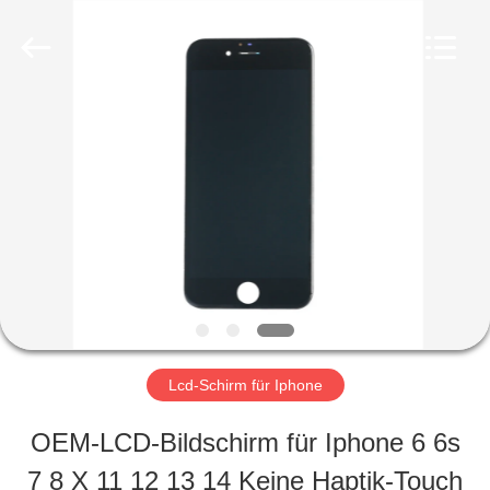
2026
Guangzhou
Yoodertumn
Electronics
Co.,
Ltd.
STARTSEITE
All
Rights
Reserved.
PRODUKTE
VIDEOS
ÜBER
Lcd-Schirm für Iphone
UNS
OEM-LCD-Bildschirm für Iphone 6 6s
7 8 X 11 12 13 14 Keine Haptik-Touch
FABRIK