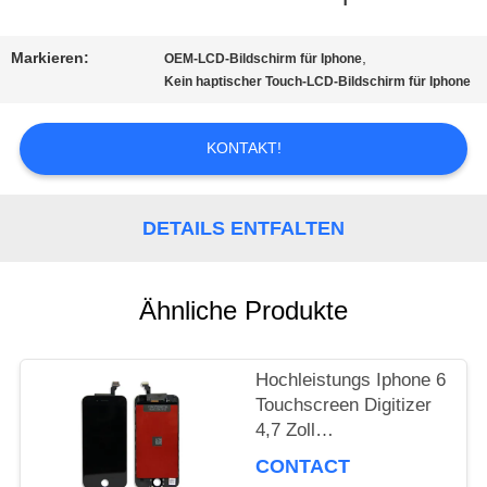
TOUR
Markieren:
,
OEM-LCD-Bildschirm für Iphone
Kein haptischer Touch-LCD-Bildschirm für Iphone
QUALITÄTSKONTROLLE
KONTAKT!
REFERENZEN
DETAILS ENTFALTEN
SITEMAP
Ähnliche Produkte
PRIVACY
Hochleistungs Iphone 6
POLICY
Touchscreen Digitizer
4,7 Zoll
Grafikbildschirm
CONTACT