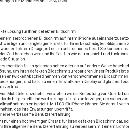
Lösungen für Mobiltelefone OEM/ODM
ekte Lösung für Ihren defekten Bildschirm
mit einem zerbrochenen Bildschirm auf Ihrem iPhone auseinanderzuse
hwertigen und langlebigen Ersatz für Ihren beschädigten Bildschirm zu
wasserdichtem Design, ist es ein sehr schönes Gerät.Sie können dara
er Zeit bestehen wird und Ihr Telefon wie neu aussieht und funktionie
jede Situation
 versehentlich fallen gelassen haben oder es auf andere Weise beschäd
Lösung, um Ihren defekten Bildschirm zu reparieren.Unser Produkt ist sp
en entwickeltAbschied nehmen von verschwommenen Bildschirmen 
ienungen, und hallo zu einem kristallklaren Display und glatten Tou
rn vertraut
 von Mobiltelefonzubehör verstehen wir die Bedeutung von Qualität und
ards hergestellt und wird strengen Tests unterzogen, um sicherzust
ollmaßnahmen entspricht. Mit LCD für iPhone können Sie darauf vertra
halten, das Ihre Erwartungen übertrifft.
ür eine verbesserte Benutzererfahrung
cht nur einen hochwertigen Ersatz für Ihren defekten Bildschirm dar, s
um Ihre allgemeine Benutzererfahrung zu verbessern.mit einem Lichtbe