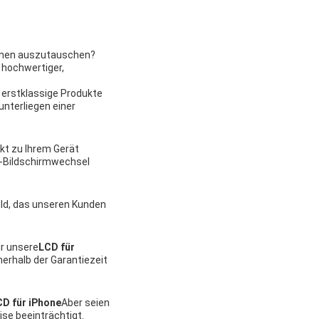
ionen auszutauschen?
n hochwertiger,
n erstklassige Produkte
unterliegen einer
ekt zu Ihrem Gerät
e-Bildschirmwechsel
Bild, das unseren Kunden
ür unsere
LCD für
erhalb der Garantiezeit
CD für iPhone
Aber seien
ise beeinträchtigt.