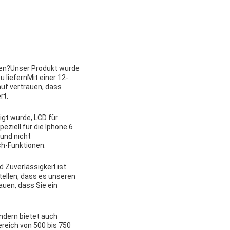
tzen?Unser Produkt wurde
 liefernMit einer 12-
uf vertrauen, dass
rt.
igt wurde, LCD für
eziell für die Iphone 6
und nicht
ch-Funktionen.
 Zuverlässigkeit.ist
ellen, dass es unseren
uen, dass Sie ein
ondern bietet auch
reich von 500 bis 750