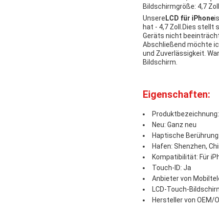
Bildschirmgröße: 4,7 Zol
Unsere
LCD für iPhone
i
hat - 4,7 Zoll.Dies stel
Geräts nicht beeinträcht
Abschließend möchte ic
und Zuverlässigkeit. Wa
Bildschirm.
Eigenschaften:
Produktbezeichnung:
Neu: Ganz neu
Haptische Berührung:
Hafen: Shenzhen, Ch
Kompatibilität: Für iPh
Touch-ID: Ja
Anbieter von Mobilte
LCD-Touch-Bildschirm
Hersteller von OEM/