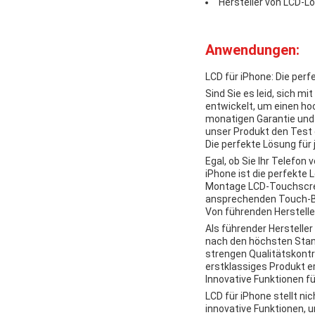
Hersteller von LCD-
Anwendungen:
LCD für iPhone: Die perf
Sind Sie es leid, sich 
entwickelt, um einen hoc
monatigen Garantie und 
unser Produkt den Test d
Die perfekte Lösung für 
Egal, ob Sie Ihr Telefon
iPhone ist die perfekte 
Montage LCD-Touchscre
ansprechenden Touch-Bed
Von führenden Herstelle
Als führender Hersteller
nach den höchsten Stand
strengen Qualitätskontr
erstklassiges Produkt er
Innovative Funktionen f
LCD für iPhone stellt ni
innovative Funktionen, 