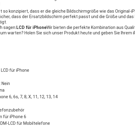
l
st so konzipiert, dass er die gleiche Bildschirmgröße wie das Original-
lt sicher, dass der Ersatzbildschirm perfekt passt und die Größe und das
igt.
h sagen:
LCD für iPhone
Wir bieten die perfekte Kombination aus Quali
rum warten? Holen Sie sich unser Produkt heute und geben Sie Ihrem
 LCD für iPhone
 Nein
ina
one 6, 6s, 7, 8, X, 11, 12, 13, 14
lefonzubehör
 für iPhone 6
ODM-LCD für Mobiltelefone