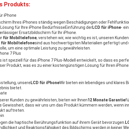
s Produkts:
ür iPhone
ildschirm Ihres iPhones ständig wegen Beschädigungen oder Fehlfunkt
e Lösung für Ihre iPhone BedürfnisseEinführung der
LCD für iPhone
- ei
rlässiger Ersatzbildschirm für Ihr iPhone.
r für Mobiltelefone
, verstehen wir, wie wichtig es ist, unseren Kunde
 für Mobiltelefone
sind aus hochwertigsten Materialien gefertigt und 
olle, um eine optimale Leistung zu gewährleisten.
Phone 7 Plus
s ist speziell für das iPhone 7 Plus-Modell entwickelt, so dass es perf
nser Produkt, was es zu einer kostengünstigen Lösung für Ihren iPhon
stellung, unsere
LCD für iPhone
Wir bieten ein lebendiges und klares 
bnis bietet.
nate
serer Kunden zu gewährleisten, bieten wir Ihnen
12 Monate Garantie
f
die Gewissheit, dass wir uns um das Produkt kümmern werden, wenn inn
kt auftreten.
ein
gen die haptische Berührungsfunktion auf ihrem Gerät bevorzugen.
L
indlichkeit und Reaktionsfähigkeit des Bildschirms werden in keiner We