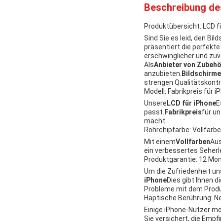
Beschreibung de
Produktübersicht: LCD f
Sind Sie es leid, den B
präsentiert die perfekt
erschwinglicher und zuve
Als
Anbieter von Zubehö
anzubieten.
Bildschirme
strengen Qualitätskontr
Modell: Fabrikpreis für i
Unsere
LCD für iPhone
E
passt.
Fabrikpreis
für u
macht.
Rohrchipfarbe: Vollfarbe
Mit einem
Vollfarben
Aus
ein verbessertes Seherle
Produktgarantie: 12 Mo
Um die Zufriedenheit un
iPhone
Dies gibt Ihnen 
Probleme mit dem Produ
Haptische Berührung: N
Einige iPhone-Nutzer mö
Sie versichert, die Empf