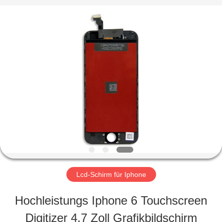
2026
Guangzhou
Yoodertumn
Electronics
Co.,
Ltd.
STARTSEITE
All
Rights
Reserved.
PRODUKTE
VIDEOS
ÜBER
Lcd-Schirm für Iphone
UNS
Hochleistungs Iphone 6 Touchscreen
Digitizer 4,7 Zoll Grafikbildschirm
FABRIK