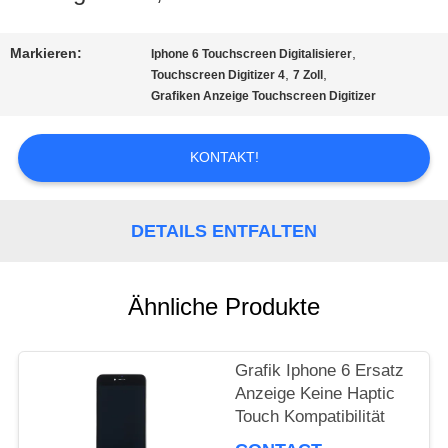
TOUR
Markieren:
,
Iphone 6 Touchscreen Digitalisierer
,
,
Touchscreen Digitizer 4
7 Zoll
Grafiken Anzeige Touchscreen Digitizer
QUALITÄTSKONTROLLE
KONTAKT!
REFERENZEN
DETAILS ENTFALTEN
SITEMAP
Ähnliche Produkte
PRIVACY
POLICY
Grafik Iphone 6 Ersatz
Anzeige Keine Haptic
Touch Kompatibilität