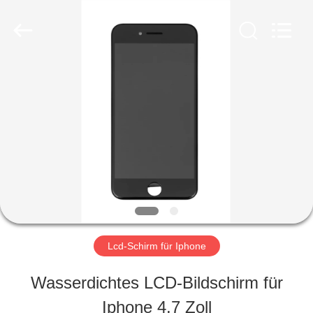
2026
Guangzhou
Yoodertumn
Electronics
Co.,
Ltd.
STARTSEITE
All
Rights
Reserved.
PRODUKTE
VIDEOS
ÜBER
Lcd-Schirm für Iphone
UNS
Wasserdichtes LCD-Bildschirm für
Iphone 4,7 Zoll
FABRIK