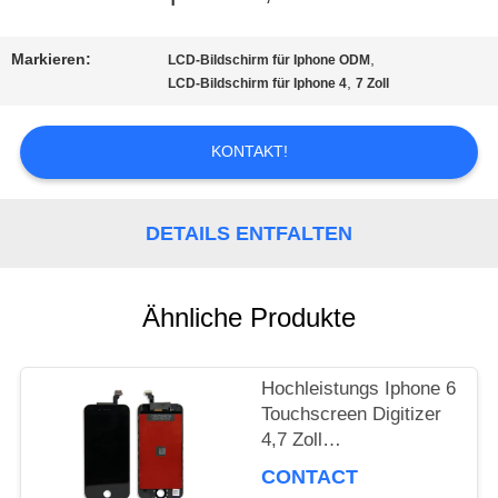
TOUR
Markieren:
,
LCD-Bildschirm für Iphone ODM
,
LCD-Bildschirm für Iphone 4
7 Zoll
QUALITÄTSKONTROLLE
KONTAKT!
REFERENZEN
DETAILS ENTFALTEN
SITEMAP
Ähnliche Produkte
PRIVACY
Hochleistungs Iphone 6
POLICY
Touchscreen Digitizer
4,7 Zoll
Grafikbildschirm
CONTACT