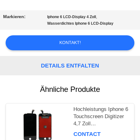
TOUR
Markieren:
,
Iphone 6 LCD-Display 4 Zoll
Wasserdichtes Iphone 6 LCD-Display
QUALITÄTSKONTROLLE
KONTAKT!
REFERENZEN
DETAILS ENTFALTEN
SITEMAP
Ähnliche Produkte
PRIVACY
Hochleistungs Iphone 6
POLICY
Touchscreen Digitizer
4,7 Zoll
Grafikbildschirm
CONTACT